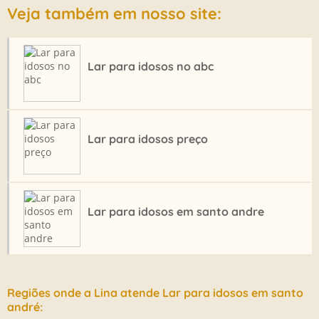
CLINICA DE REPOUSO
Veja também em nosso site:
CLÍNICA DE REPOUSO EM SANTO ANDRÉ
CLINICA DE REPOUSO NO ABC
Lar para idosos no abc
CLINICA DE REPOUSO PARA IDOSOS
CRECHE PARA IDOSOS
CRECHE PARA IDOSOS ABC
Lar para idosos preço
CRECHE PARA IDOSOS EM SANTO ANDRE
CRECHE PARA IDOSOS PREÇO
CRECHE PARA IDOSOS SAO PAULO
Lar para idosos em santo andre
CUSTO DE RESIDENCIAL PARA IDOSOS
DAY CARE PARA IDOSOS
DAY CARE PARA IDOSOS SANTO ANDRE
HOSPEDAGEM PARA IDOSOS
Regiões onde a Lina atende Lar para idosos em santo
HOSPEDAGEM TEMPORÁRIA PARA IDOSOS
andré: