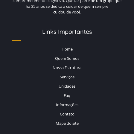
comprometimento cognitivo. Que faz parte de um grupo que
PREÇOS DE CASAS DE REPOUSO PARA IDOSOS
há 35 anos se dedica a cuidar de quem sempre
cuidou de você.
PREÇOS DE RESIDENCIAIS PARA IDOSOS
RESIDENCIAL PARA IDOSOS LUCIDOS
Links Importantes
RESIDENCIAL PARA IDOSOS SANTO ANDRE
VALOR DE ASILO PARA IDOSOS
Home
Quem Somos
Nossa Estrutura
Serviços
Unidades
Faq
Informações
Contato
Mapa do site