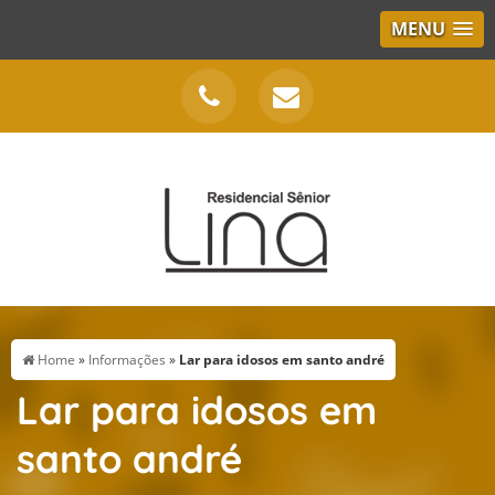
MENU
Home
»
Informações
»
Lar para idosos em santo andré
Lar para idosos em
santo andré