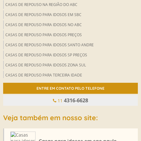
CASAS DE REPOUSO NA REGIÃO DO ABC
CASAS DE REPOUSO PARA IDOSOS EM SBC
CASAS DE REPOUSO PARA IDOSOS NO ABC
CASAS DE REPOUSO PARA IDOSOS PREÇOS
CASAS DE REPOUSO PARA IDOSOS SANTO ANDRE
CASAS DE REPOUSO PARA IDOSOS SP PREÇOS
CASAS DE REPOUSO PARA IDOSOS ZONA SUL
CASAS DE REPOUSO PARA TERCEIRA IDADE
CASAS DE REPOUSO QUANTO CUSTA
ENTRE EM CONTATO PELO TELEFONE
CASAS DE REPOUSOS PARA IDOSOS SP
4316-6628
11
CASAS PARA IDOSOS EM SAO PAULO
CLINICA DE REPOUSO
Veja também em nosso site:
CLÍNICA DE REPOUSO EM SANTO ANDRÉ
CLINICA DE REPOUSO NO ABC
Casas para idosos em sao paulo