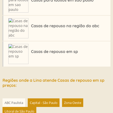
CLINICA DE REPOUSO PARA IDOSOS
CRECHE PARA IDOSOS
CRECHE PARA IDOSOS ABC
Casas de repouso na região do abc
CRECHE PARA IDOSOS EM SANTO ANDRE
CRECHE PARA IDOSOS PREÇO
CRECHE PARA IDOSOS SAO PAULO
Casas de repouso em sp
CUSTO DE RESIDENCIAL PARA IDOSOS
DAY CARE PARA IDOSOS
DAY CARE PARA IDOSOS SANTO ANDRE
HOSPEDAGEM PARA IDOSOS
Regiões onde a Lina atende Casas de repouso em sp
HOSPEDAGEM TEMPORÁRIA PARA IDOSOS
preços:
HOTEL MORADIA PARA IDOSOS
HOTEL PARA IDOSOS ABC
ABC Paulista
Capital - São Paulo
Zona Oeste
HOTEL PARA IDOSOS EM SANTO ANDRE
Litoral de São Paulo