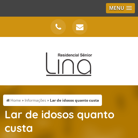
MENU
Home
»
Informações
»
Lar de idosos quanto custa
Lar de idosos quanto
custa